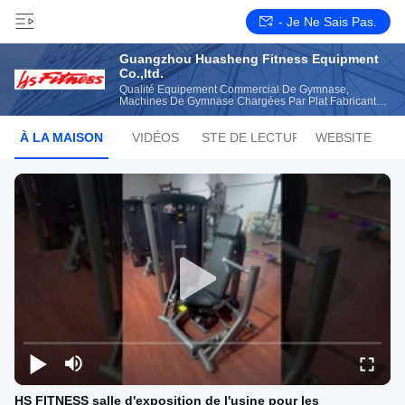
- Je Ne Sais Pas.
Guangzhou Huasheng Fitness Equipment
Co.,ltd.
Qualité Équipement Commercial De Gymnase,
Machines De Gymnase Chargées Par Plat Fabricant
Chinois
À LA MAISON
VIDÉOS
LISTE DE LECTURE
WEBSITE
HS FITNESS salle d'exposition de l'usine pour les