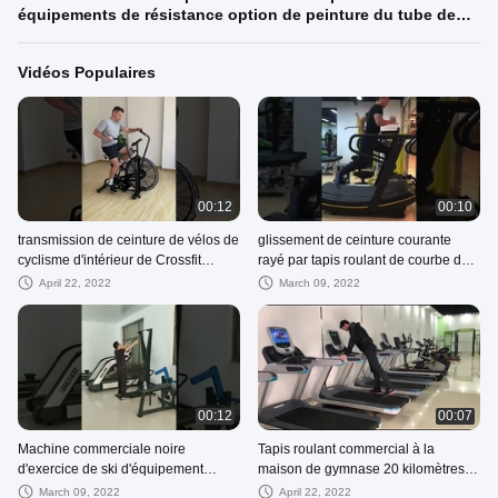
équipements de résistance option de peinture du tube de
couleur
Vidéos Populaires
00:12
00:10
transmission de ceinture de vélos de
glissement de ceinture courante
cyclisme d'intérieur de Crossfit
rayé par tapis roulant de courbe de
d'équipement de gymnase de
Woodway de forme physique 3g
April 22, 2022
March 09, 2022
cyclisme de la charge 130kg
Cardio anti
00:12
00:07
Machine commerciale noire
Tapis roulant commercial à la
d'exercice de ski d'équipement
maison de gymnase 20 kilomètres H
d'exercice de forme physique
220V 0-15% puissance de moteur
March 09, 2022
April 22, 2022