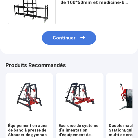
de 100*50mm et medicine-ball
de banc trois couches de
pistolage électrostatique
Continuer
Produits Recommandés
Équipement en acier
Exercice de système
Double machin
de banc à presse de
d'alimentation
StationEquip
Shouder de gymnase
d'équipement de
multi de croix 