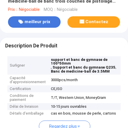
medicine-ball de banc trois couches de pistolage
électrostatique
Prix：Négociable
MOQ：Négociable
meilleur prix
Contactez
Description De Produit
support et banc de gymnase de
100*50mm
Surligner
,
,
Support et banc du gymnase Q235
Banc de medicine-ball de 3.5MM
Capacité
3000pcs/month
d'approvisionnement
Certification
CE,ISO
Conditions de
T/T, Western Union, MoneyGram
paiement
Délai de livraison
10-15 jours ouvrables
Détails d'emballage
cas en bois, mousse de perle, cartons
Regardez plus