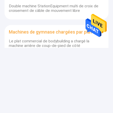
Double machine StationEquipment multi de croix de
croisement de câble de mouvement libre
Machines de gymnase chargées par plat
Le plat commercial de bodybuilding a chargé la
machine arrière de coup-de-pied de côté
Équipements de résistance de conception
Precor
Soudure faite sur commande d'OTC de machine
d'isolant de Glute de séance d'entraînement de
gymnase
accessoires de gymnase