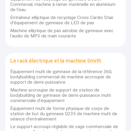
Huasheng se spécialise au milieu de gamme complète et
Commecial, machine à ramer matérielle en aluminium
À propos de nous
l'équipement commercial de première qualité de gymnase, y
de l'eau
compris le tapis roulant commercial, les machines de gymnase
Entraîneur elliptique de recyclage Cross Cardio Stair
Visite de l'usine
de force, les machines goupille-chargées de bodybuilding et les
d'équipement de gymnase de LED de pas
machines de gymnase chargées par plat, les machines ellipitcal,
Machine elliptique de pas aérobie de gymnase avec
les vélos d'exercice, les machines à ramer, les vélos spining et
Contrôle de la qualité
l'audio de MP3 de main courante
tout autre cardio- équipement, toutes les haltères, les plats de
poids et d'autres accessoires de gymnase aussi bien.
Nous contacter
Avec plus de 10 ans d'expérience, nous avons gagné la
confiance de nos clients avec le système de service
Nouvelles
Le rack électrique et la machine Smith
professionnel de haute qualité et. Nous avons exporté vers plus
de 50 pays avec les 10 dernières années, possédant la grande
Les affaires
Équipement multi de gymnase de la référence 360,
quantité de clients et de distributeurs réguliers partout dans le
bodybuilding commercial de machine accroupie de
monde.
support de demi-puissance
L'usine couvre un domaine plus de 5000 mètres carrés, de
Machine accroupie de support de station de
gestion de la production moderne d'atelier.
bodybuilding de gymnase de demi-puissance multi
Équipement commercial de gymnase
commerciale d'équipement
Nous avons le système magnifique d'équipe, l'équipe de R@D,
l'équipe de ventes, l'équipe de service après-vente, l'équipe
Équipement multi de forme physique de corps de
Machines de gymnase chargées par plat
promotionnelle, l'équipe de QC, toute ceux-ci sommes le support
station de but du gymnase Q235 de machine multi de
pour l'équipement Cie., Ltd de forme physique de Guangzhou
séance d'entraînement
Équipements de résistance de conception Precor
Huasheng
Le support accroupi réglable de cage commerciale de