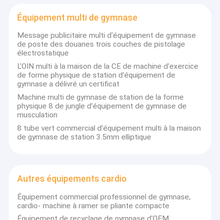
Équipement multi de gymnase
Message publicitaire multi d'équipement de gymnase
de poste des douanes trois couches de pistolage
électrostatique
L'OIN multi à la maison de la CE de machine d'exercice
de forme physique de station d'équipement de
gymnase a délivré un certificat
Machine multi de gymnase de station de la forme
physique 8 de jungle d'équipement de gymnase de
musculation
8 tube vert commercial d'équipement multi à la maison
de gymnase de station 3.5mm elliptique
À la maison
L'équipement Cie., Ltd de forme physique de Guangzhou
Autres équipements cardio
Huasheng, établi à l'année de 2011.We sont un du fabriquant
Produits
d'équipement de gymnase complet largerest dans le sud de la
Équipement commercial professionnel de gymnase,
Chine.
cardio- machine à ramer se pliante compacte
vidéo
L'équipement Cie., Ltd de forme physique de Guangzhou
Équipement de recyclage de gymnase d'OEM