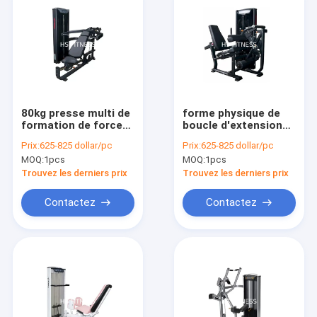
80kg presse multi de
forme physique de
formation de force
boucle d'extension
de Matrix
de jambe de machine
Prix:
625-825 dollar/pc
Prix:
625-825 dollar/pc
d'équipement de
de formation de
MOQ:
1pcs
MOQ:
1pcs
gymnase de la pile
force de 3.5mm
HS
Matrix
Trouvez les derniers prix
Trouvez les derniers prix
Contactez
Contactez
À la maison
Produits
vidéo