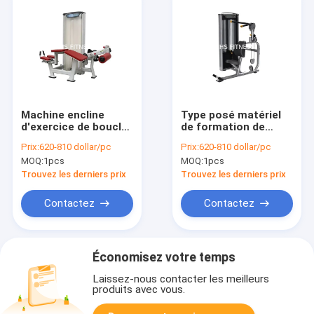
Machine encline
Type posé matériel
d'exercice de boucle
de formation de
de jambe
force de Matrix pour
Prix:
620-810 dollar/pc
Prix:
620-810 dollar/pc
d'équipement de
le craquement
MOQ:
1pcs
MOQ:
1pcs
séance
abdominal
d'entraînement de
Trouvez les derniers prix
Trouvez les derniers prix
Matrix de gymnase
d'OEM
Contactez
Contactez
Économisez votre temps
Laissez-nous contacter les meilleurs
produits avec vous.