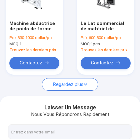
À propos de nous
Visite de l'usine
Machine abductrice
Le Lat commercial
de poids de forme
de matériel de
Contrôle de la qualité
physique de hanche
formation de force
Prix:
830-1000 dollar/pc
Prix:
600-800 dollar/pc
d'équipement de
de Matrix de
MOQ:
1
MOQ:
1pcs
gymnase de Q235 HS
gymnase abaissent
Nous contacter
Trouvez les derniers prix
Trouvez les derniers prix
Nouvelles
Contactez
Contactez
Les affaires
Regardez plus
Équipement commercial de gymnase
Laisser Un Message
Nous Vous Répondrons Rapidement
Machines de gymnase chargées par plat
Équipements de résistance de conception Precor