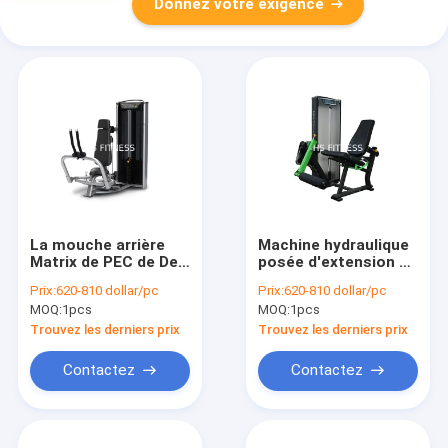
Donnez votre exigence
La mouche arrière
Machine hydraulique
Matrix de PEC de Delt
posée d'extension de
folâtre la machine
jambe d'équipement
Prix:
620-810 dollar/pc
Prix:
620-810 dollar/pc
d'intérieur de forme
de gymnase de la
MOQ:
1pcs
MOQ:
1pcs
physique de Matrix
formation HS de
d'équipement de
force de Matrix
Trouvez les derniers prix
Trouvez les derniers prix
gymnase de HS
Contactez
Contactez