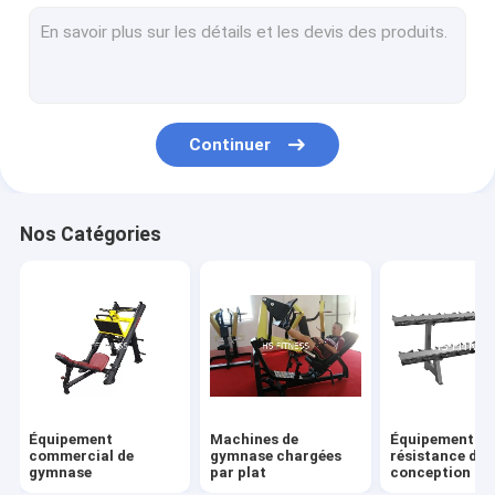
accessoires de gymnase
Équipements de résistance à la matrice
Équipement multi de gymnase
Continuer
Autres équipements cardio
Le rack électrique et la machine Smith
Nos Catégories
tapis roulant commercial
entraîneur elliptique
Véhicule vertical commercial
Vélos de filature commerciaux
Équipement
Machines de
Équipements d
Vélo couché commercial
commercial de
gymnase chargées
résistance de
gymnase
par plat
conception Pr