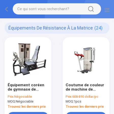
Équipements De Résistance À La Matrice
(24)
Équipement coréen
Coutume de couleur
de gymnase de
de machine de
qualité marchande de
hanche d'équipement
Prix:
Négociable
Prix:
608-810 dollar/pc
conception/presse
de gymnase de
MOQ:
Négociable
MOQ:
1pcs
posée de jambe avec
bodybuilding de
le compteur de
Matrix
Trouvez les derniers prix
Trouvez les derniers prix
temps