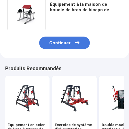
Équipement à la maison de
boucle de bras de biceps de
forme physique de séance
d'entraînement de petit de
gymnase de poids support de
banc
Continuer
Produits Recommandés
Équipement en acier
Exercice de système
Double machin