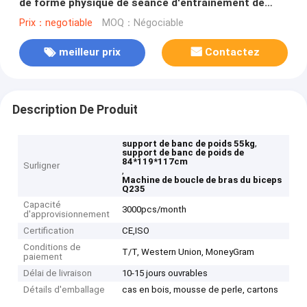
de forme physique de séance d'entraînement de
petit de gymnase de poids support de banc
Prix：negotiable
MOQ：Négociable
meilleur prix
Contactez
Description De Produit
,
support de banc de poids 55kg
support de banc de poids de
84*119*117cm
Surligner
,
Machine de boucle de bras du biceps
Q235
Capacité
3000pcs/month
d'approvisionnement
Certification
CE,ISO
Conditions de
T/T, Western Union, MoneyGram
paiement
Délai de livraison
10-15 jours ouvrables
Détails d'emballage
cas en bois, mousse de perle, cartons