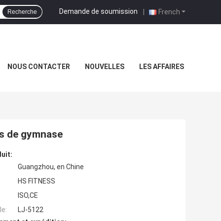
Demande de soumission
|
French
Recherche
NOUS CONTACTER
NOUVELLES
LES AFFAIRES
es de gymnase
uit:
Guangzhou, en Chine
HS FITNESS
ISO,CE
e:
LJ-5122