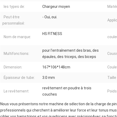
les types de:
Chargeur moyen
Matér
Peut être
- Oui, oui.
Applic
personnalisé:
HS FITNESS
Nom de marque:
coule
pour l'entraînement des bras, des
Multifonctions:
Couss
épaules, des triceps, des biceps
Dimension:
167*106*148cm
Coule
Épaisseur de tube:
3.0 mm
Taille
revêtement en poudre à trois
Le revêtement:
Poids
couches
Nous vous présentons notre machine de sélection de la charge de pi
professionnels qui cherchent à améliorer leur force et leur tonus mu
cibler vos hamstrings et vos quadriceps avec précisionAvec sa foncti