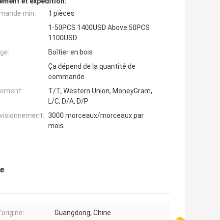
ement et expédition:
mande min:
1 pièces
1-50PCS 1400USD Above 50PCS
1100USD
ge:
Boîtier en bois
Ça dépend de la quantité de
commande.
iement:
T/T, Western Union, MoneyGram,
L/C, D/A, D/P
ovisionnement:
3000 morceaux/morceaux par
mois
se
'origine:
Guangdong, Chine