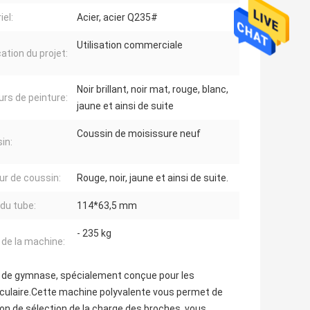
iel:
Acier, acier Q235#
Utilisation commerciale
ation du projet:
Noir brillant, noir mat, rouge, blanc,
urs de peinture:
jaune et ainsi de suite
Coussin de moisissure neuf
in:
ur de coussin:
Rouge, noir, jaune et ainsi de suite.
 du tube:
114*63,5 mm
- 235 kg
 de la machine:
n de gymnase, spécialement conçue pour les
sculaire.Cette machine polyvalente vous permet de
on de sélection de la charge des broches, vous