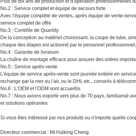
Plus de dix ans de production et d'opération professionnelles d
No.2 : Service complet et équipe de secours forte
Avec l'équipe complète de ventes, après équipe de vente-servic
service complet de offre
No.3 : Contrôle de Quanlity
De la conception au matériel choisissant, la coupe de tube, amorti
chaque des étapes est actionné par le personnel professionnel, 
No.4 : Garantie de livraison
La chaîne de montage efficace pour assurer des ordres importan
No.5 : Service après-vente
L'équipe de service après-vente sont journée entière en service 
rechange par la mer ou l'air, ou le DHL etc., conseils à télécomm
No.6 : L'OEM et l'ODM sont accueillis
No.7 : Nous avions exporté vers plus de 70 pays, familiarisé ave
et solutions opérantes
Si vous êtes intéressé par nos produits ou n'importe quelle co
Directeur commercial : Mr.Halking Cheng