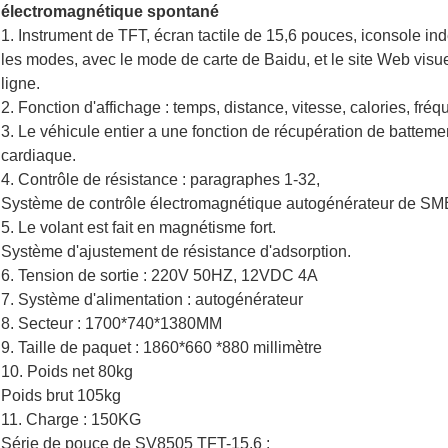
électromagnétique spontané
1. Instrument de TFT, écran tactile de 15,6 pouces, iconsole in
les modes, avec le mode de carte de Baidu, et le site Web visue
ligne.
2. Fonction d'affichage : temps, distance, vitesse, calories, fréq
3. Le véhicule entier a une fonction de récupération de battem
cardiaque.
4. Contrôle de résistance : paragraphes 1-32,
Système de contrôle électromagnétique autogénérateur de SM
5. Le volant est fait en magnétisme fort.
Système d'ajustement de résistance d'adsorption.
6. Tension de sortie : 220V 50HZ, 12VDC 4A
7. Système d'alimentation : autogénérateur
8. Secteur : 1700*740*1380MM
9. Taille de paquet : 1860*660 *880 millimètre
10. Poids net 80kg
Poids brut 105kg
11. Charge : 150KG
Série de pouce de SV8505 TFT-15.6 :