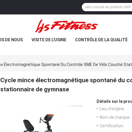
OS DE NOUS
VISITE DE L'USINE
CONTRÔLE DE LA QUALITÉ
ce Électromagnétique Spontané Du Contrôle SME De Vélo Couché Sta
Cycle mince électromagnétique spontané du c
stationnaire de gymnase
Détails sur le prod
Lieu d'origine:
Nom de marque:
Certification: