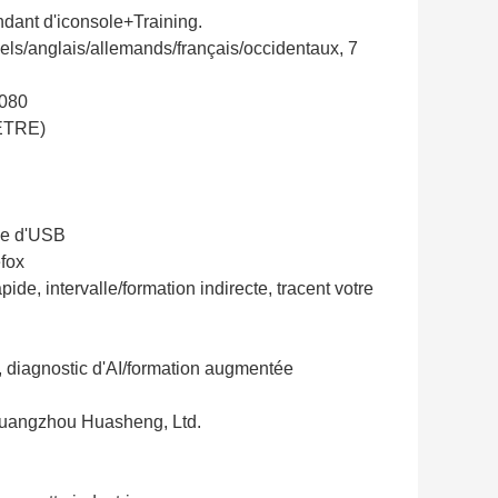
ndant d'iconsole+Training.
nels/anglais/allemands/français/occidentaux, 7
1080
MÈTRE)
age d'USB
efox
ide, intervalle/formation indirecte, tracent votre
, diagnostic d'AI/formation augmentée
Guangzhou Huasheng, Ltd.