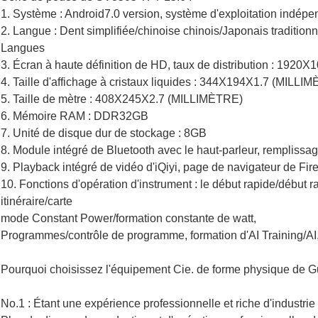
1. Système : Android7.0 version, système d'exploitation indépe
2. Langue : Dent simplifiée/chinoise chinois/Japonais tradition
Langues
3. Écran à haute définition de HD, taux de distribution : 1920X
4. Taille d'affichage à cristaux liquides : 344X194X1.7 (MILLI
5. Taille de mètre : 408X245X2.7 (MILLIMÈTRE)
6. Mémoire RAM : DDR32GB
7. Unité de disque dur de stockage : 8GB
8. Module intégré de Bluetooth avec le haut-parleur, rempliss
9. Playback intégré de vidéo d'iQiyi, page de navigateur de Fir
10. Fonctions d'opération d'instrument : le début rapide/début rap
itinéraire/carte
mode Constant Power/formation constante de watt,
Programmes/contrôle de programme, formation d'AI Training/AI
Pourquoi choisissez l'équipement Cie. de forme physique de 
No.1 : Étant une expérience professionnelle et riche d'industrie