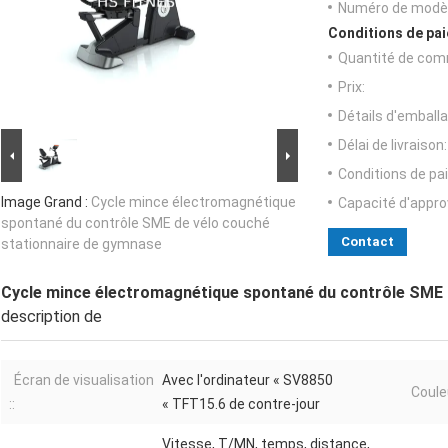
Numéro de modèl
Conditions de pai
Quantité de com
Prix:
Détails d'emballa
Délai de livraison:
Conditions de pa
Image Grand :
Cycle mince électromagnétique
Capacité d'appr
spontané du contrôle SME de vélo couché
Contact
stationnaire de gymnase
Cycle mince électromagnétique spontané du contrôle SME 
description de
Écran de visualisation
Avec l'ordinateur « SV8850
Couleu
::
« TFT15.6 de contre-jour
Vitesse, T/MN, temps, distance,