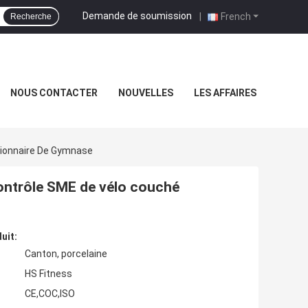
Demande de soumission
|
French
Recherche
NOUS CONTACTER
NOUVELLES
LES AFFAIRES
tionnaire De Gymnase
ontrôle SME de vélo couché
uit:
Canton, porcelaine
HS Fitness
CE,COC,ISO