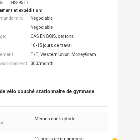
e:
HS-9517
ement et expédition:
mande min:
Négociable
Négociable
ge:
CAS EN BOIS, cartons
10-15 jours de travail
iement:
T/T, Western Union, MoneyGram
ovisionnement:
300/month
de vélo couché stationnaire de gymnase
Mêmes que la photo
r ::
12 profils de programme