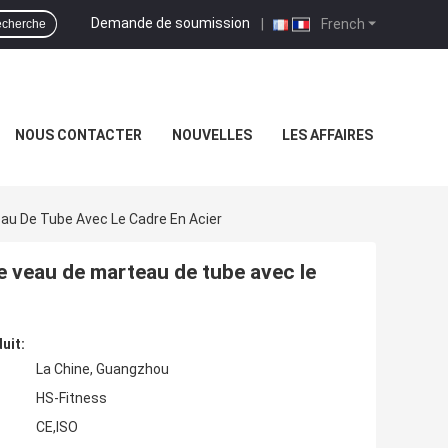
Demande de soumission
|
French
cherche
NOUS CONTACTER
NOUVELLES
LES AFFAIRES
au De Tube Avec Le Cadre En Acier
 veau de marteau de tube avec le
uit:
La Chine, Guangzhou
HS-Fitness
CE,ISO