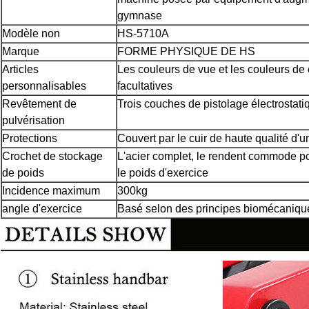
gymnase
Modèle non
HS-5710A
Marque
FORME PHYSIQUE DE HS
Articles
Les couleurs de vue et les couleurs de
personnalisables
facultatives
Revêtement de
Trois couches de pistolage électrostati
pulvérisation
Protections
Couvert par le cuir de haute qualité d'u
Crochet de stockage
L'acier complet, le rendent commode po
de poids
le poids d'exercice
Incidence maximum
300kg
angle d'exercice
Basé selon des principes biomécaniqu