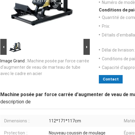
Numéro de modèl
Conditions de pai
Quantité de com
Prix:
Détails d'emballa
Délai de livraison:
Conditions de pa
Image Grand :
Machine posée par force carrée
d'augmenter de veau de marteau de tube
Capacité d'appr
avec le cadre en acier
Contact
Machine posée par force carrée d'augmenter de veau de mar
description de
Dimensions ::
112*171*117cm
Matéri
Protection ::
Nouveau coussin de moulage
Épais