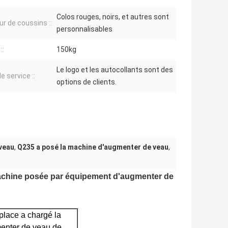
Colos rouges, noirs, et autres sont
ur de coussins ::
personnalisables
::
150kg
Le logo et les autocollants sont des
e service ::
options de clients.
veau
,
Q235 a posé la machine d'augmenter de veau
,
 machine posée par équipement d'augmenter de
place a chargé la
enter de veau de