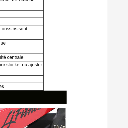
 coussins sont
que
nité centrale
ur stocker ou ajuster
es