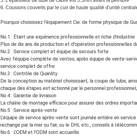
5. L'épaisseur de tube de cadre est 3.5mm avant la peinture
6. Coussins couverts par le cuir de haute qualité d'unité central
Pourquoi choisissez l'équipement Cie. de forme physique de Gu
No.1 : Étant une expérience professionnelle et riche d'industrie
Plus de dix ans de production et d'opération professionnelles d
No.2 : Service complet et équipe de secours forte
Avec l'équipe complète de ventes, après équipe de vente-servi
service complet de offre
No.3 : Contrôle de Quanlity
Laisser un message
De la conception au matériel choisissant, la coupe de tube, amorti
chaque des étapes est actionné par le personnel professionnel, 
Nous vous rappellerons bientôt!
No.4 : Garantie de livraison
La chaîne de montage efficace pour assurer des ordres importan
No.5 : Service après-vente
L'équipe de service après-vente sont journée entière en service
rechange par la mer ou l'air, ou le DHL etc., conseils à télécomma
No.6 : L'OEM et l'ODM sont accueillis