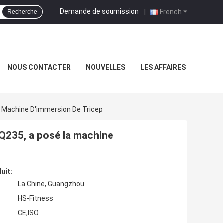
Demande de soumission
|
French
Recherche
NOUS CONTACTER
NOUVELLES
LES AFFAIRES
 Machine D'immersion De Tricep
Q235, a posé la machine
uit:
La Chine, Guangzhou
HS-Fitness
CE,ISO