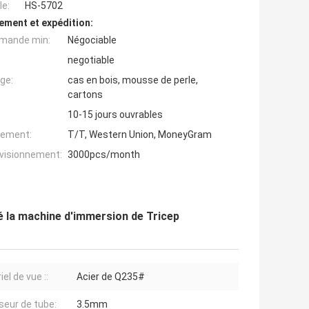
e:
HS-5702
ement et expédition:
mande min:
Négociable
negotiable
ge:
cas en bois, mousse de perle,
cartons
10-15 jours ouvrables
iement:
T/T, Western Union, MoneyGram
ovisionnement:
3000pcs/month
 la machine d'immersion de Tricep
el de vue ::
Acier de Q235#
seur de tube:
3.5mm