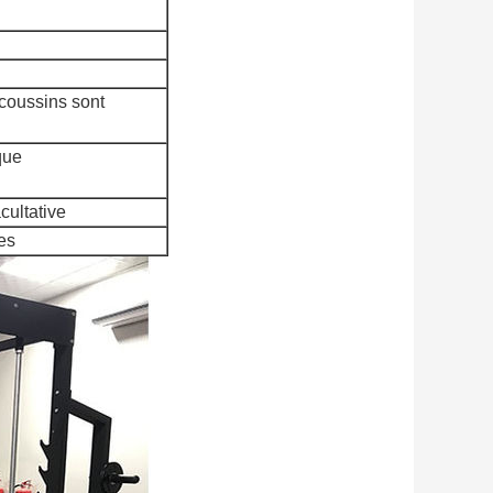
 coussins sont
que
cultative
es