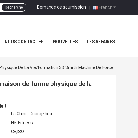
Demande de soumission
|
French
Recherche
NOUS CONTACTER
NOUVELLES
LES AFFAIRES
hysique De La Vie/formation 3D Smith Machine De Force
maison de forme physique de la
uit:
La Chine, Guangzhou
HS-Fitness
CE,ISO