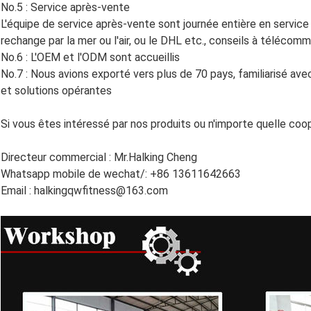
No.5 : Service après-vente
L'équipe de service après-vente sont journée entière en service
rechange par la mer ou l'air, ou le DHL etc., conseils à télécomma
No.6 : L'OEM et l'ODM sont accueillis
No.7 : Nous avions exporté vers plus de 70 pays, familiarisé ave
et solutions opérantes
Si vous êtes intéressé par nos produits ou n'importe quelle co
Directeur commercial : Mr.Halking Cheng
Whatsapp mobile de wechat/: +86 13611642663
Email : halkingqwfitness@163.com