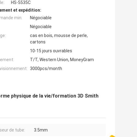
e:
HS-5535C
ement et expédition:
mande min:
Négociable
Négociable
ge:
cas en bois, mousse de perle,
cartons
10-15 jours ouvrables
iement:
T/T, Western Union, MoneyGram
ovisionnement:
3000pcs/month
rme physique de la vie/formation 3D Smith
seur de tube:
3.5mm