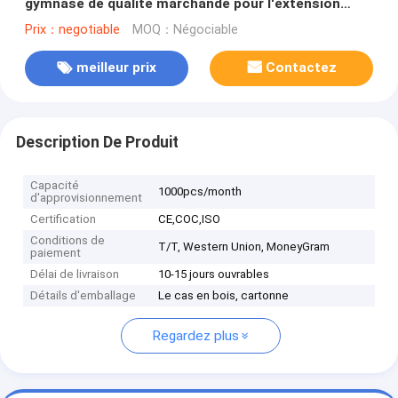
gymnase de qualité marchande pour l'extension
arrière
Prix：negotiable
MOQ：Négociable
meilleur prix
Contactez
Description De Produit
Capacité
1000pcs/month
d'approvisionnement
Certification
CE,COC,ISO
Conditions de
T/T, Western Union, MoneyGram
paiement
Délai de livraison
10-15 jours ouvrables
Détails d'emballage
Le cas en bois, cartonne
Regardez plus