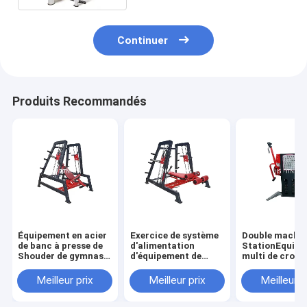
arrière
Continuer
Produits Recommandés
Équipement en acier
Exercice de système
Double machin
de banc à presse de
d'alimentation
StationEquip
Shouder de gymnase
d'équipement de
multi de croix 
de Smith Machine
gymnase de Q235 HS
croisement de
Dual System Upper
Smith Machine For
de mouvement 
Meilleur prix
Meilleur prix
Meilleur p
de puissance
Bench Press