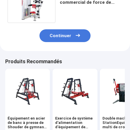
commercial de force de
cylindre de Lat de machine
pneumatique d'augmenter
Continuer
Produits Recommandés
Équipement en acier
Exercice de système
Double machin
de banc à presse de
d'alimentation
StationEquip
Shouder de gymnase
d'équipement de
multi de croix 