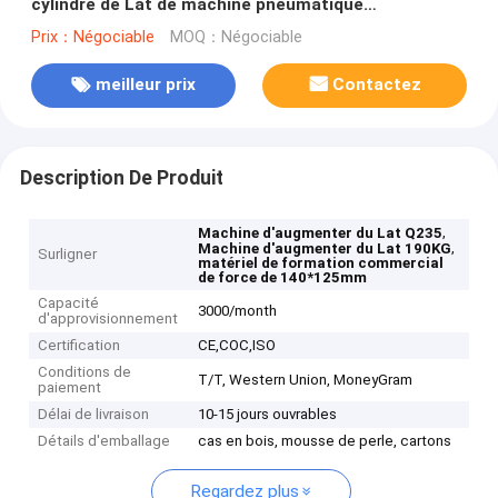
cylindre de Lat de machine pneumatique
d'augmenter
Prix：Négociable
MOQ：Négociable
meilleur prix
Contactez
Description De Produit
,
Machine d'augmenter du Lat Q235
,
Machine d'augmenter du Lat 190KG
Surligner
matériel de formation commercial
de force de 140*125mm
Capacité
3000/month
d'approvisionnement
Certification
CE,COC,ISO
Conditions de
T/T, Western Union, MoneyGram
paiement
Délai de livraison
10-15 jours ouvrables
Détails d'emballage
cas en bois, mousse de perle, cartons
Regardez plus