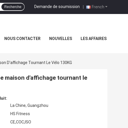
Demande de soumission
|
French
Recherche
NOUS CONTACTER
NOUVELLES
LES AFFAIRES
on D'affichage Tournant Le Vélo 130KG
 maison d'affichage tournant le
uit:
La Chine, Guangzhou
HS Fitness
CE,COC,ISO