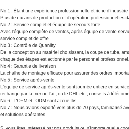
No.1 : Étant une expérience professionnelle et riche d'industrie
Plus de dix ans de production et d'opération professionnelles d
No.2 : Service complet et équipe de secours forte
Avec l'équipe complète de ventes, après équipe de vente-servic
service complet de offre
No.3 : Contrôle de Quanlity
De la conception au matériel choisissant, la coupe de tube, amorti
chaque des étapes est actionné par le personnel professionnel, 
No.4 : Garantie de livraison
La chaîne de montage efficace pour assurer des ordres importan
No.5 : Service après-vente
L'équipe de service après-vente sont journée entière en service 
rechange par la mer ou l'air, ou le DHL etc., conseils à télécomm
No.6 : L'OEM et l'ODM sont accueillis
No.7 : Nous avions exporté vers plus de 70 pays, familiarisé ave
et solutions opérantes
Si vous êtes intéressé par nos produits ou n'importe quelle co