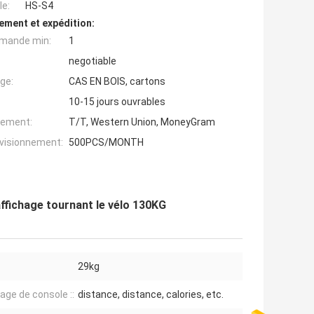
e:
HS-S4
ement et expédition:
mande min:
1
negotiable
ge:
CAS EN BOIS, cartons
10-15 jours ouvrables
iement:
T/T, Western Union, MoneyGram
ovisionnement:
500PCS/MONTH
ffichage tournant le vélo 130KG
29kg
hage de console ::
distance, distance, calories, etc.