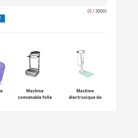
(
0
/ 3000)
ne
Machine
Machine
convenable folle
électronique de
s
de massage
ceinture de
d'équipements à
massage de taille
la maison
de vibration
commerciaux de
d'impulsion de
forme physique
soulagement futé
e