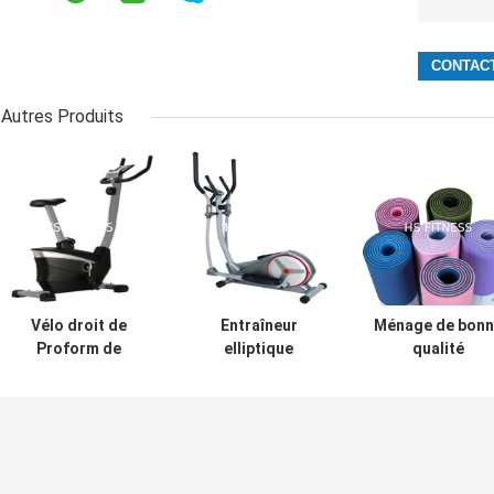
Autres Produits
Vélo droit de
Entraîneur
Ménage de bon
Proform de
elliptique
qualité
contrôle de
magnétique
écologique de
maison de forme
Adjustment Belt
tapis QIDO de
physique des
d'Exerpeutic 1318
yoga/tapis
équipements 8 de
commercial de
résistance
yoga
magnétique de
d'accessoires d