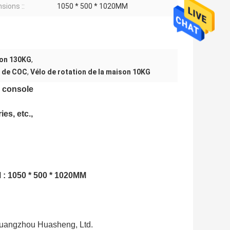
sions ::
1050 * 500 * 1020MM
son 130KG
,
n de COC
,
Vélo de rotation de la maison 10KG
e console
es, etc.,
M : 1050 * 500 * 1020MM
Guangzhou Huasheng, Ltd.