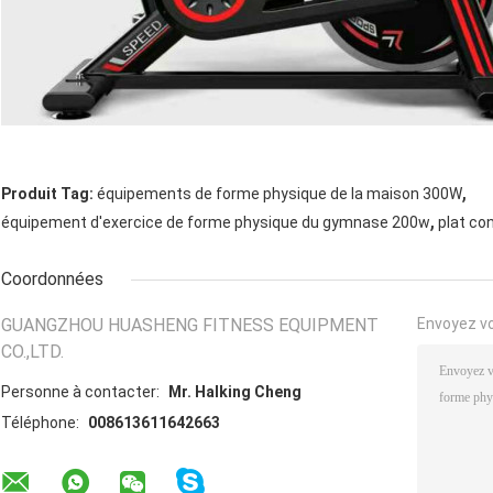
,
Produit Tag:
équipements de forme physique de la maison 300W
,
équipement d'exercice de forme physique du gymnase 200w
plat co
Coordonnées
GUANGZHOU HUASHENG FITNESS EQUIPMENT
Envoyez v
CO.,LTD.
Personne à contacter:
Mr. Halking Cheng
Téléphone:
008613611642663