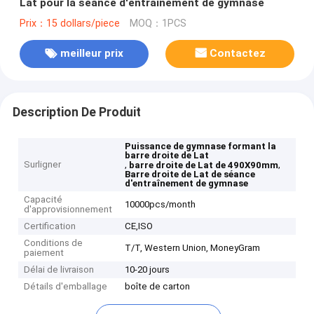
Lat pour la séance d'entraînement de gymnase
Prix：15 dollars/piece
MOQ：1PCS
meilleur prix
Contactez
Description De Produit
Puissance de gymnase formant la
barre droite de Lat
Surligner
,
,
barre droite de Lat de 490X90mm
Barre droite de Lat de séance
d'entraînement de gymnase
Capacité
10000pcs/month
d'approvisionnement
Certification
CE,ISO
Conditions de
T/T, Western Union, MoneyGram
paiement
Délai de livraison
10-20 jours
Détails d'emballage
boîte de carton