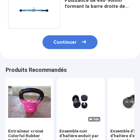
Puissance de 490*90mm
formant la barre droite de
Lat pour la séance
d'entraînement de gymnase
Continuer
Produits Recommandés
Entraîneur croisé
Ensemble noir
Ensemble d'int
Colorful Rubber
d'haltère enduit par
d'haltère d'exe