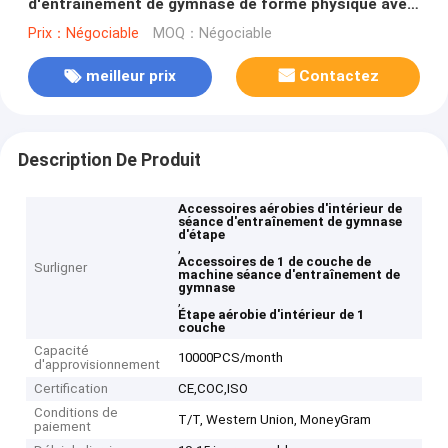
d'entraînement de gymnase de forme physique avec
la machine de 1 couche
Prix：Négociable
MOQ：Négociable
meilleur prix
Contactez
Description De Produit
Accessoires aérobies d'intérieur de
séance d'entraînement de gymnase
d'étape
,
Accessoires de 1 de couche de
Surligner
machine séance d'entraînement de
gymnase
,
Étape aérobie d'intérieur de 1
couche
Capacité
10000PCS/month
d'approvisionnement
Certification
CE,COC,ISO
Conditions de
T/T, Western Union, MoneyGram
paiement