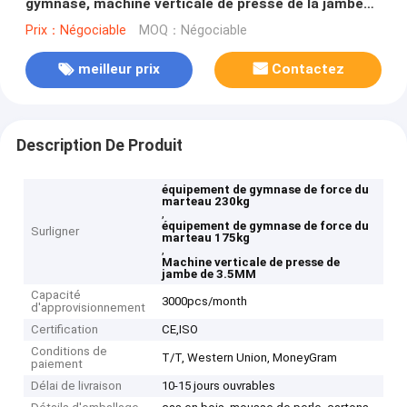
gymnase, machine verticale de presse de la jambe
230kg
Prix：Négociable
MOQ：Négociable
meilleur prix
Contactez
Description De Produit
équipement de gymnase de force du
marteau 230kg
,
équipement de gymnase de force du
Surligner
marteau 175kg
,
Machine verticale de presse de
jambe de 3.5MM
Capacité
3000pcs/month
d'approvisionnement
Certification
CE,ISO
Conditions de
T/T, Western Union, MoneyGram
paiement
Délai de livraison
10-15 jours ouvrables