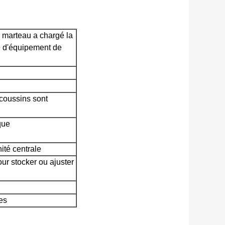
e marteau a chargé la
 d'équipement de
 coussins sont
que
nité centrale
ur stocker ou ajuster
es