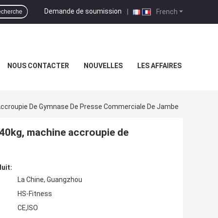
Demande de soumission
|
French
cherche
NOUS CONTACTER
NOUVELLES
LES AFFAIRES
Accroupie De Gymnase De Presse Commerciale De Jambe
40kg, machine accroupie de
uit:
La Chine, Guangzhou
HS-Fitness
CE,ISO