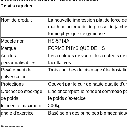
Détails rapides
Nom de produit
La nouvelle impression plat de force d
machine accroupie de presse de jambe
forme physique de gymnase
Modèle non
HS-5714A
Marque
FORME PHYSIQUE DE HS
Articles
Les couleurs de vue et les couleurs de
personnalisables
facultatives
Revêtement de
Trois couches de pistolage électrostati
pulvérisation
Protections
Couvert par le cuir de haute qualité d'u
Crochet de stockage
L'acier complet, le rendent commode po
de poids
le poids d'exercice
Incidence maximum
300kg
angle d'exercice
Basé selon des principes biomécaniqu