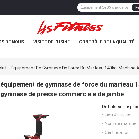
Re
OS DE NOUS
VISITE DE L'USINE
CONTRÔLE DE LA QUALITÉ
lat
Équipement De Gymnase De Force Du Marteau 140kg, Machine 
équipement de gymnase de force du marteau 1
gymnase de presse commerciale de jambe
Détails sur le prod
Lieu d'origine:
Nom de marque:
Certification: