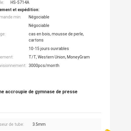
e:
HS-5714A
ement et expédition:
mande min:
Négociable
Négociable
ge:
cas en bois, mousse de perle,
cartons
10-15 jours ouvrables
iement:
T/T, Western Union, MoneyGram
ovisionnement:
3000pcs/month
ne accroupie de gymnase de presse
seur de tube:
3.5mm