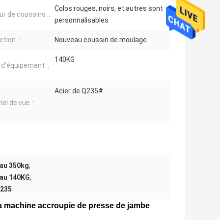
Colos rouges, noirs, et autres sont
ur de coussins ::
personnalisables
tion ::
Nouveau coussin de moulage
140KG
 d'équipement ::
Acier de Q235#
el de vue ::
eau 350kg
,
eau 140KG
,
Q235
la machine accroupie de presse de jambe