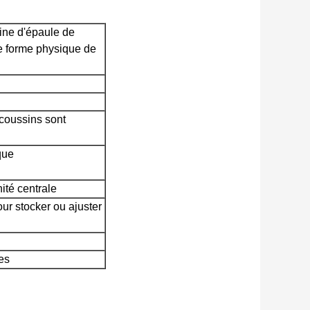
ine d'épaule de
 forme physique de
 coussins sont
que
nité centrale
ur stocker ou ajuster
es