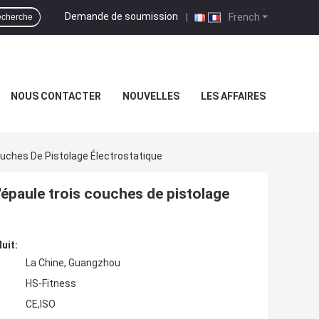
Demande de soumission
|
French
cherche
NOUS CONTACTER
NOUVELLES
LES AFFAIRES
uches De Pistolage Électrostatique
épaule trois couches de pistolage
uit:
La Chine, Guangzhou
HS-Fitness
CE,ISO