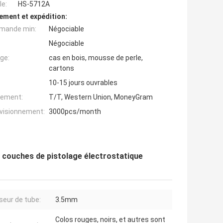
e:
HS-5712A
ement et expédition:
mande min:
Négociable
Négociable
ge:
cas en bois, mousse de perle,
cartons
10-15 jours ouvrables
iement:
T/T, Western Union, MoneyGram
ovisionnement:
3000pcs/month
 couches de pistolage électrostatique
seur de tube:
3.5mm
Colos rouges, noirs, et autres sont