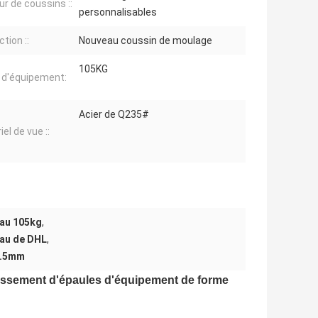
ur de coussins ::
personnalisables
tion ::
Nouveau coussin de moulage
105KG
 d'équipement:
Acier de Q235#
el de vue ::
eau 105kg
,
au de DHL
,
3.5mm
ussement d'épaules d'équipement de forme