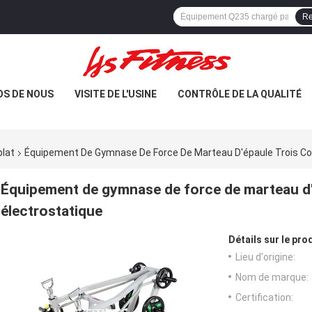
Re
OS DE NOUS
VISITE DE L'USINE
CONTRÔLE DE LA QUALITÉ
lat
Équipement De Gymnase De Force De Marteau D'épaule Trois Co
Équipement de gymnase de force de marteau d'
électrostatique
Détails sur le prod
Lieu d'origine:
Nom de marque:
Certification: