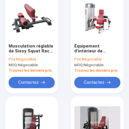
Musculation réglable
Équipement
de Sissy Squat Rack
d'intérieur de
Machine For de
gymnase de qualité
Prix:
Négociable
Prix:
Négociable
qualité marchande
marchande, machine
MOQ:
Négociable
MOQ:
Négociable
de boucle de biceps
posée par forme
Trouvez les derniers prix
Trouvez les derniers prix
physique de la vie
Contactez
Contactez
À la maison
Produits
vidéo