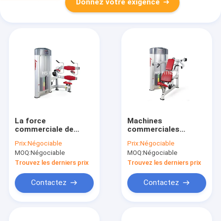
Donnez votre exigence
La force
Machines
commerciale de
commerciales
forme physique de la
elliptiques de
Prix:
Négociable
Prix:
Négociable
vie usine la
gymnase de
MOQ:
Négociable
MOQ:
Négociable
conception elliptique
Musculation,
pour le craquement
équipement de
Trouvez les derniers prix
Trouvez les derniers prix
abdominal
presse d'épaule de
forme physique de la
Contactez
Contactez
vie