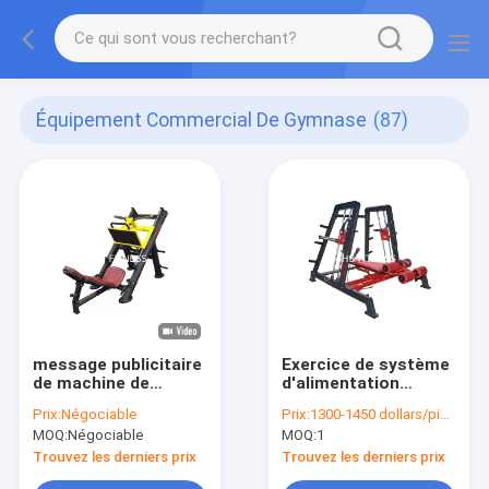
Équipement Commercial De Gymnase
(87)
message publicitaire
Exercice de système
de machine de
d'alimentation
presse de jambe de
d'équipement de
Prix:
Négociable
Prix:
1300-1450 dollars/piece
l'équipement 45° de
gymnase de Q235 HS
MOQ:
Négociable
MOQ:
1
gymnase de force de
Smith Machine For
marteau de
Bench Press
Trouvez les derniers prix
Trouvez les derniers prix
100*50mm