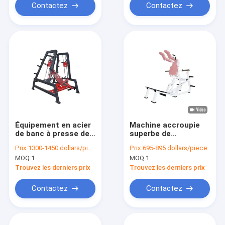
Contactez
Contactez
Équipement en acier
Machine accroupie
de banc à presse de
superbe de
Shouder de gymnase
formation d'entaille
Prix:
1300-1450 dollars/piece
Prix:
695-895 dollars/piece
de Smith Machine
d'équipement
MOQ:
1
MOQ:
1
Dual System Upper
commercial
de puissance
d'exercice de
Trouvez les derniers prix
Trouvez les derniers prix
coussin de rose
Contactez
Contactez