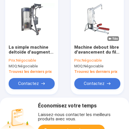
La simple machine
Machine debout libre
deltoïde d'augmenter
d'avancement du film
a tapissé
de Lat de la séance
Prix:
Négociable
Prix:
Négociable
l'équipement multi de
d'entraînement HS
MOQ:
Négociable
MOQ:
Négociable
gymnase
d'équipement
d'intérieur de
Trouvez les derniers prix
Trouvez les derniers prix
gymnase avec la
rangée posée
Contactez
Contactez
Économisez votre temps
Laissez-nous contacter les meilleurs
produits avec vous.