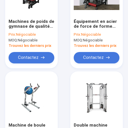
À propos de nous
Visite de l'usine
Machines de poids de
Équipement en acier
gymnase de qualité
de force de forme
Contrôle de la qualité
marchande, machine
physique de la vie de
Prix:
Négociable
Prix:
Négociable
de presse d'épaule
Q235#, boucle de
MOQ:
Négociable
MOQ:
Négociable
de forme physique de
jambe encline de
Nous contacter
la vie
fonction multi et
Trouvez les derniers prix
Trouvez les derniers prix
machine posée
d'extension de jambe
Nouvelles
Contactez
Contactez
Les affaires
Équipement commercial de gymnase
Machines de gymnase chargées par plat
Équipements de résistance de conception Precor
Machine de boule
Double machine