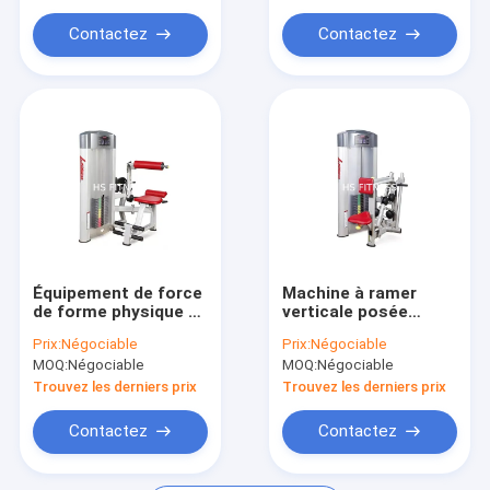
Appareils de remise en forme à usage domestique
Contactez
Contactez
Équipements de force de luxe
Équipement de force
Machine à ramer
de forme physique de
verticale posée
la vie de gymnase de
d'exercice de câble,
Prix:
Négociable
Prix:
Négociable
qualité marchande
équipement de
MOQ:
Négociable
MOQ:
Négociable
pour l'extension
séance
arrière
d'entraînement de
Trouvez les derniers prix
Trouvez les derniers prix
forme physique de la
vie
Contactez
Contactez